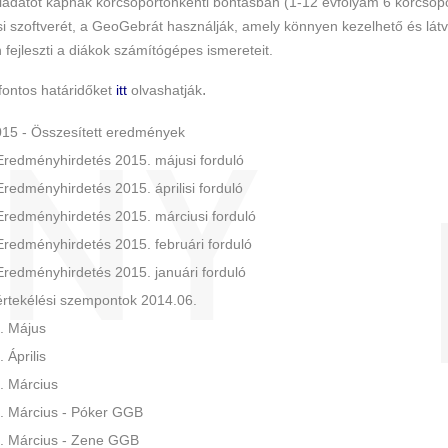
ladatot kapnak korcsoportonkénti bontásban (1-12 évfolyam 6 korcsopo
i szoftverét, a GeoGebrát használják, amely könnyen kezelhető és látvá
fejleszti a diákok számítógépes ismereteit.
.
fontos határidőket
itt
olvashatják
5 - Összesített eredmények
edményhirdetés 2015. májusi forduló
dményhirdetés 2015. áprilisi forduló
edményhirdetés 2015. márciusi forduló
dményhirdetés 2015. februári forduló
edményhirdetés 2015. januári forduló
tekélési szempontok 2014.06.
. Május
Április
 Március
 Március - Póker GGB
 Március - Zene GGB