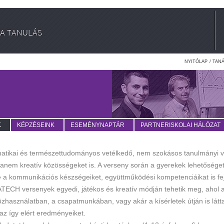
A TANULÁS
NYITÓLAP
/
TAN
K
KÉPZÉSEINK
ESEMÉNYNAPTÁR
PARTNERISKOLAI HÁLÓZAT
ikai és természettudományos vetélkedő, nem szokásos tanulmányi ve
hanem kreatív közösségeket is. A verseny során a gyerekek lehetősége
e a kommunikációs készségeiket, együttműködési kompetenciáikat is fejl
ATECH versenyek egyedi, játékos és kreatív módján tehetik meg, ahol 
használatban, a csapatmunkában, vagy akár a kísérletek útján is látta
 az így elért eredményeiket.