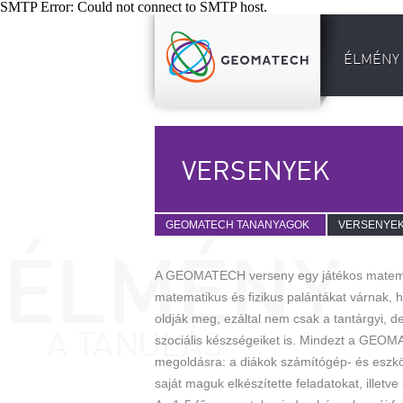
SMTP Error: Could not connect to SMTP host.
ÉLMÉNY 
VERSENYEK
GEOMATECH TANANYAGOK
VERSENYE
A GEOMATECH verseny egy játékos matemat
matematikus és fizikus palántákat várnak, 
oldják meg, ezáltal nem csak a tantárgyi, d
szociális készségeiket is. Mindezt a GEOM
megoldásra: a diákok számítógép- és eszköz
saját maguk elkészítette feladatokat, illetve