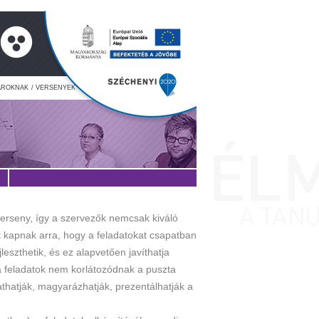
ÁROKNAK
/ VERSENYEK
rseny, így a szervezők nemcsak kiváló
t kapnak arra, hogy a feladatokat csapatban
eszthetik, és ez alapvetően javíthatja
a feladatok nem korlátozódnak a puszta
thatják, magyarázhatják, prezentálhatják a