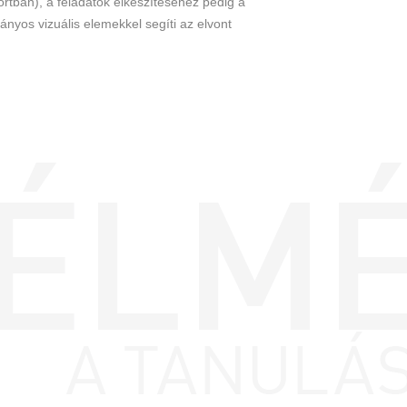
rtban), a feladatok elkészítéséhez pedig a
nyos vizuális elemekkel segíti az elvont