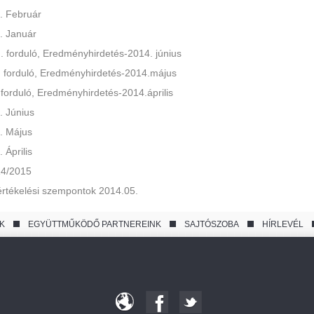
 Február
 Január
 forduló, Eredményhirdetés-2014. június
forduló, Eredményhirdetés-2014.május
orduló, Eredményhirdetés-2014.április
 Június
. Május
Április
4/2015
tékelési szempontok 2014.05.
K
EGYÜTTMŰKÖDŐ PARTNEREINK
SAJTÓSZOBA
HÍRLEVÉL