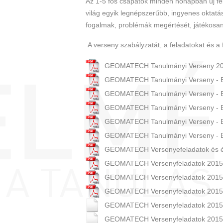
Az 1-5 fős csapatok minden hónapban új fe
világ egyik legnépszerűbb, ingyenes oktatás
fogalmak, problémák megértését, játékosan 
A verseny szabályzatát, a feladatokat és a 
GEOMATECH Tanulmányi Verseny 201
GEOMATECH Tanulmányi Verseny - Er
GEOMATECH Tanulmányi Verseny - Ere
GEOMATECH Tanulmányi Verseny - Er
GEOMATECH Tanulmányi Verseny - Ere
GEOMATECH Tanulmányi Verseny - Er
GEOMATECH Versenyefeladatok és ér
GEOMATECH Versenyfeladatok 2015
GEOMATECH Versenyfeladatok 2015. 
GEOMATECH Versenyfeladatok 2015.
GEOMATECH Versenyfeladatok 2015.
GEOMATECH Versenyfeladatok 2015.