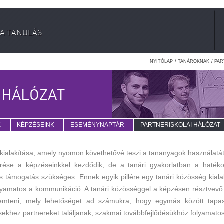
A TANULÁS
NYITÓLAP
/
TANÁROKNAK
/ PA
 HÁLÓZAT
K
KÉPZÉSEINK
ESEMÉNYNAPTÁR
PARTNERISKOLAI HÁLÓZAT
t kialakítása, amely nyomon követhetővé teszi a tananyagok használatá
 a képzéseinkkel kezdődik, de a tanári gyakorlatban a hatékony
s támogatás szükséges. Ennek egyik pillére egy tanári közösség kiala
lyamatos a kommunikáció. A tanári közösséggel a képzésen résztvevő
emteni, mely lehetőséget ad számukra, hogy egymás között tapaszta
khez partnereket találjanak, szakmai továbbfejlődésükhöz folyamatos 