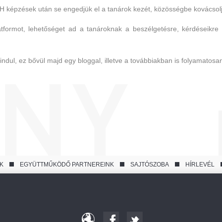
 képzések után se engedjük el a tanárok kezét, közösségbe kovácsolj
tformot, lehetőséget ad a tanároknak a beszélgetésre, kérdéseikre 
ndul, ez bővül majd egy bloggal, illetve a továbbiakban is folyamatosan 
K
EGYÜTTMŰKÖDŐ PARTNEREINK
SAJTÓSZOBA
HÍRLEVÉL