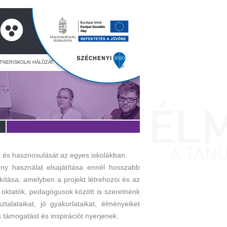
RTNERISKOLAI HÁLÓZAT
t és hasznosulását az egyes iskolákban.
 használat elsajátítása ennél hosszabb
kítása, amelyben a projekt létrehozói és az
 oktatók, pedagógusok között is szeretnénk
lataikat, jó gyakorlataikat, élményeiket
támogatást és inspirációt nyerjenek.