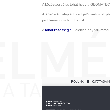
A közösség célja, tehát hogy a GEOMATECH
A közösség alapjául szolgáló weboldal pla
problémáiból is tanulhatnak.
A
tanarikozosseg.hu
jelenleg egy fórummal i
RÓLUNK
KUTATÁSAIN