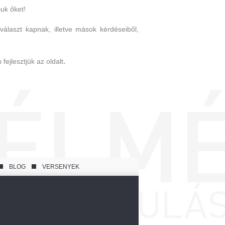
uk őket!
választ kapnak, illetve mások kérdéseiből,
.
fejlesztjük az oldalt
BLOG
VERSENYEK