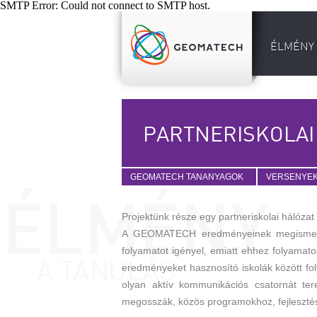
SMTP Error: Could not connect to SMTP host.
ÉLMÉNY 
PARTNERISKOLAI
GEOMATECH TANANYAGOK
VERSENYE
Projektünk része egy partneriskolai hálóza
A GEOMATECH eredményeinek megismerése
folyamatot igényel, emiatt ehhez folyamato
eredményeket hasznosító iskolák között fo
olyan aktív kommunikációs csatornát ter
megosszák, közös programokhoz, fejlesztése